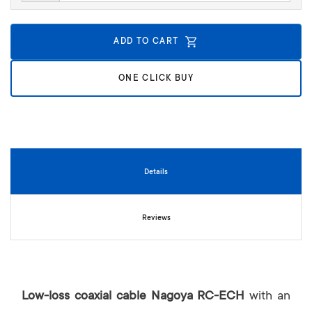
n
i
n
ADD TO CART
g
o
ONE CLICK BUY
f
t
h
e
i
m
a
Details
g
e
s
Reviews
g
a
l
l
e
Low-loss coaxial cable Nagoya RC-ECH
with an
r