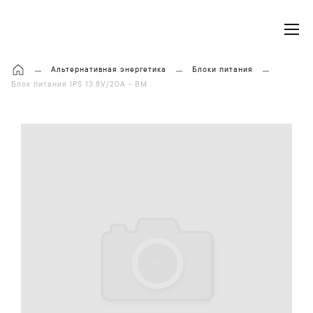
Моя корзина
Альтернативная энергетика
Блоки питания
Блок питания IPS 13.8V/20A - BM
П
р
о
п
у
с
т
и
т
ь
и
п
е