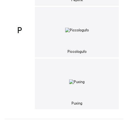
Peplink
P
Piccologufo
Puxing