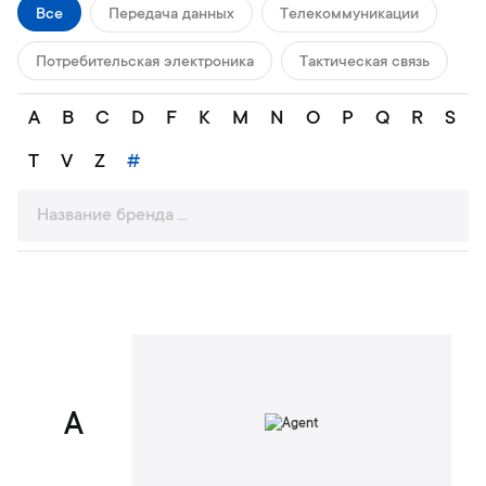
Все
Передача данных
Телекоммуникации
Потребительская электроника
Тактическая связь
A
B
C
D
F
K
M
N
O
P
Q
R
S
T
V
Z
#
A