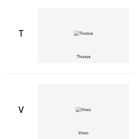
T
Thuraya
V
Vinsic