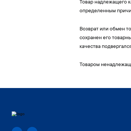
Товар надлежащего ка
определенным причи
Возврат или обмен то
сохранен его товарны
качества подвергалс
Товаром ненадлежаще