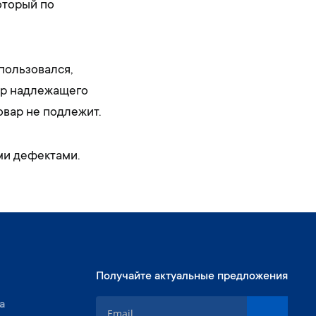
который по
пользовался,
вар надлежащего
овар не подлежит.
ми дефектами.
Получайте актуальные предложения
S
а