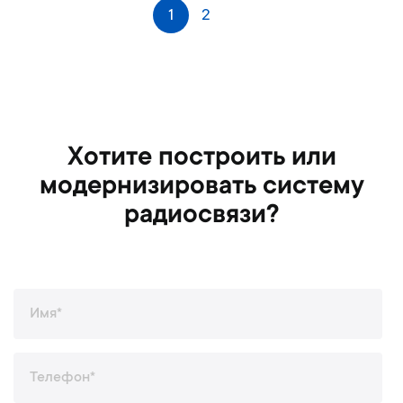
С
1
2
Следующее
т
р
а
н
и
ц
а
Хотите построить или
модернизировать систему
радиосвязи?