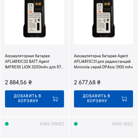
Аккумуляторная батарея
Аккумуляторна батарея Agent
APLI4810C32 BATT Agent
APLI4493C31 для радиостанций
IMPRESS LION 3200mAч для R7
Motorola серий DP4xxx 3100 mАч
серии
2 884,56
₴
2 677,68
₴
ДОБАВИТЬ В 
ДОБАВИТЬ В 
КОРЗИНУ
КОРЗИНУ
IFM12-1700E2
IFM12-80E2