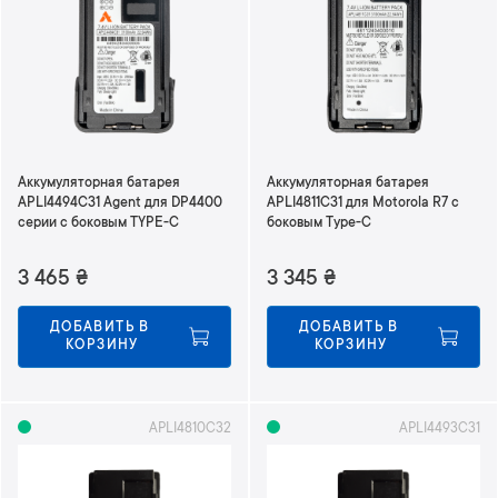
ю
Аккумуляторная батарея
Аккумуляторная батарея
APLI4494C31 Agent для DP4400
APLI4811C31 для Motorola R7 с
серии с боковым TYPE-C
боковым Type-С
3 465
₴
3 345
₴
ДОБАВИТЬ В 
ДОБАВИТЬ В 
КОРЗИНУ
КОРЗИНУ
APLI4810C32
APLI4493C31