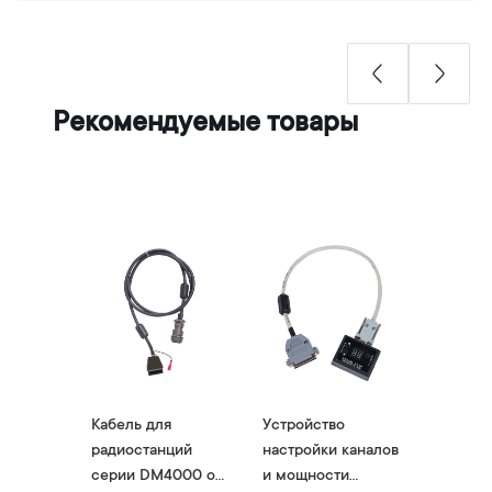
Рекомендуемые товары
ый
Кабель для
Устройство
Устройс
ватель
радиостанций
настройки каналов
дистан
я
серии DM4000 от
и мощности
управле