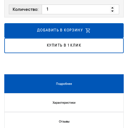
г
е
Количество:
а
н
л
и
е
й
р
ДОБАВИТЬ В КОРЗИНУ
е
и
КУПИТЬ В 1 КЛИК
и
з
о
б
р
а
ж
Подробнее
е
н
и
Характеристики
й
Отзывы