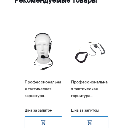
Рекомендуемые товары
ональна
Профессиональна
Профессиональна
Профес
кая
я тактическая
я тактическая
я такти
Agent-
гарнитура
гарнитура
гарниту
вным
остеофонного
ларингофонного
шлем A
влением
типа Agent-580
типа Agent-796
итом
Ціна за запитом
Ціна за запитом
Ціна за 