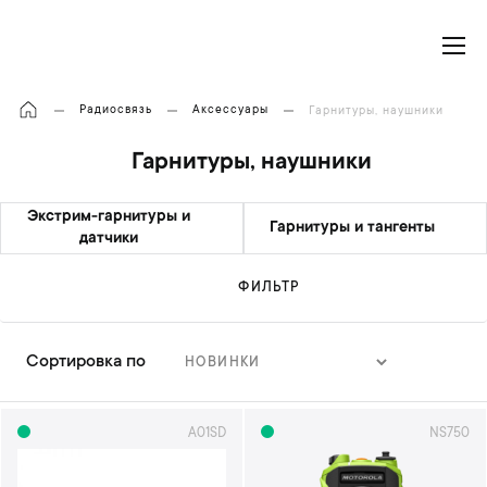
Моя корзина
Радиосвязь
Аксессуары
Гарнитуры, наушники
Гарнитуры, наушники
Экстрим-гарнитуры и
Гарнитуры и тангенты
датчики
ФИЛЬТР
Сортировка по
З
а
д
A01SD
NS750
а
т
ь