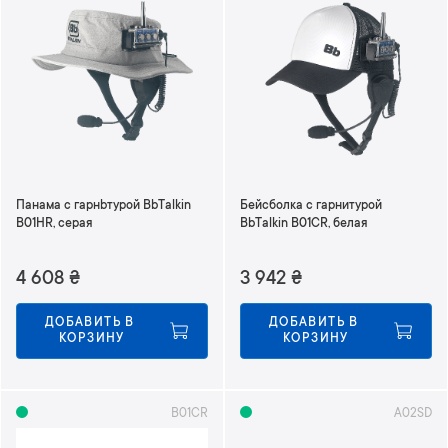
Панама с гарнbтурой BbTalkin
Бейсболка с гарнитурой
B01HR, серая
BbTalkin B01CR, белая
4 608
₴
3 942
₴
ДОБАВИТЬ В 
ДОБАВИТЬ В 
КОРЗИНУ
КОРЗИНУ
B01CR
A02SD