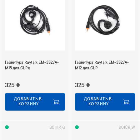
н
и
ю
Гарнитура Raytalk EM-3327A-
Гарнитура Raytalk EM-3327A-
M15 для CLPе
M12 для CLP
325
₴
325
₴
ДОБАВИТЬ В 
ДОБАВИТЬ В 
КОРЗИНУ
КОРЗИНУ
B01HR_G
B01CR_W