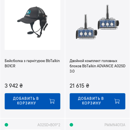
Бейсболка з гарнітурою BbTalkin
Двойной комплект головных
B01CR
блоков BbTalkin ADVANCE A02SD
3.0
3 942
₴
21 615
₴
ДОБАВИТЬ В 
ДОБАВИТЬ В 
КОРЗИНУ
КОРЗИНУ
A02SD+B09*2
PMMN4013A