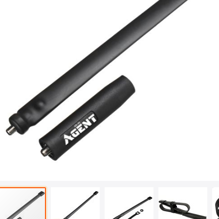
и
п
е
р
е
й
и
л
е
р
е
м
и
о