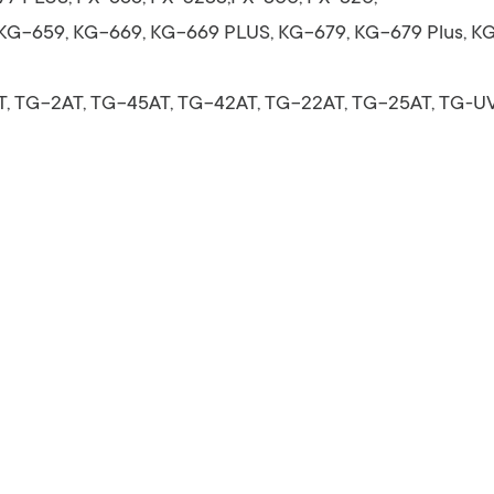
KG-659, KG-669, KG-669 PLUS, KG-679, KG-679 Plus, K
T, TG-2AT, TG-45AT, TG-42AT, TG-22AT, TG-25AT, TG-UV