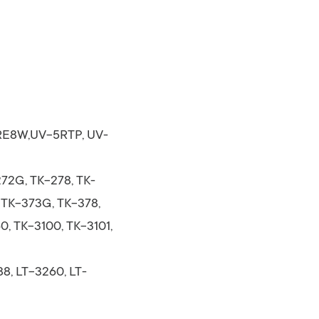
RE8W,UV-5RTP, UV-
72G, TK-278, TK-
 TK-373G, TK-378,
0, TK-3100, TK-3101,
8, LT-3260, LT-