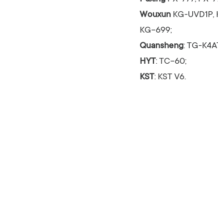
Wouxun
KG-UVD1P, 
KG-699;
Quansheng
: TG-K4A
HYT
: TC-60;
KST
: KST V6.