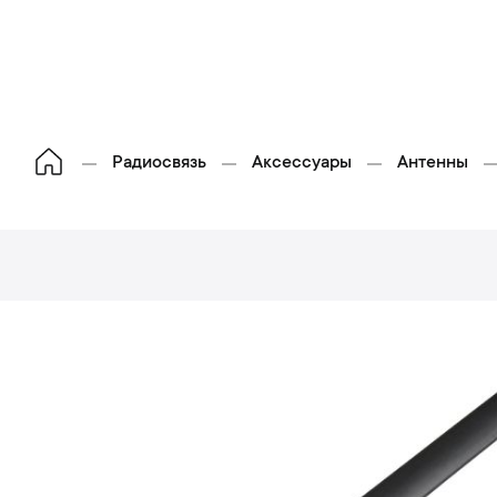
Радиосвязь
Аксессуары
Антенны
П
р
о
п
с
и