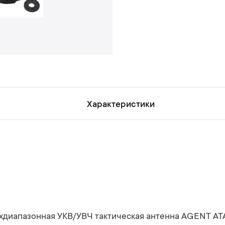
и
й
Характеристики
ухдиапазонная УКВ/УВЧ тактическая антенна AGENT AT