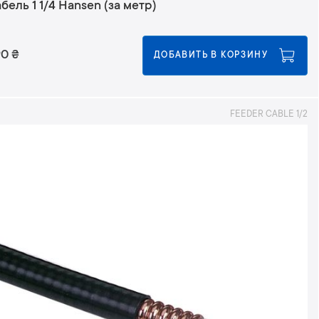
бель 1 1/4 Hansen (за метр)
н
и
ю
90
₴
ДОБАВИТЬ В КОРЗИНУ
FEEDER CABLE 1/2