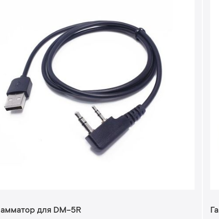
амматор для DM-5R
Га