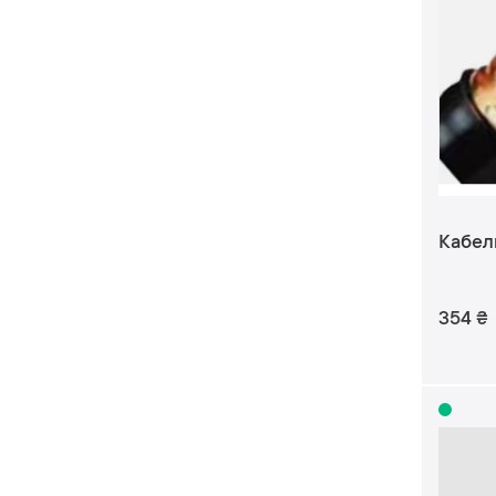
Кабель
354
₴