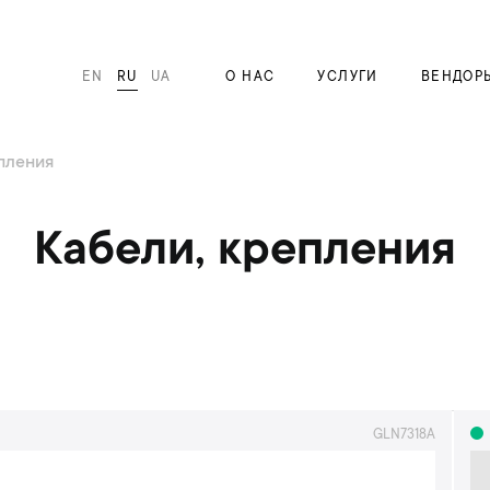
EN
RU
UA
О НАС
УСЛУГИ
ВЕНДОР
пления
Кабели, крепления
GLN7318A