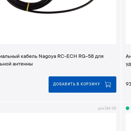
иальный кабель Nagoya RC-ECH RG-58 для
А
ьной антенны
у
9
ДОБАВИТЬ В КОРЗИНУ
для DM-5R