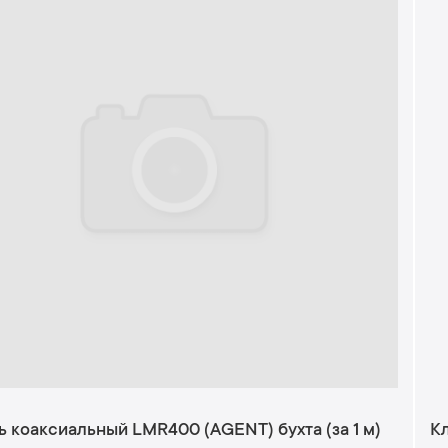
ь коаксиальный LMR400 (AGENT) бухта (за 1 м)
К