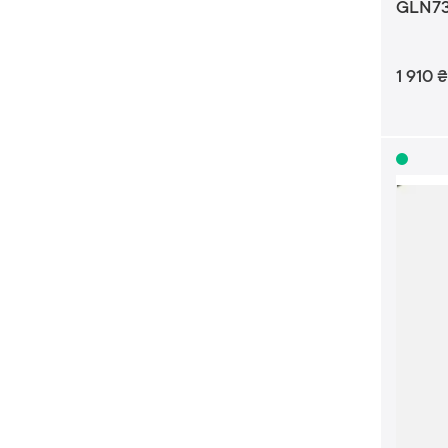
1 910
₴