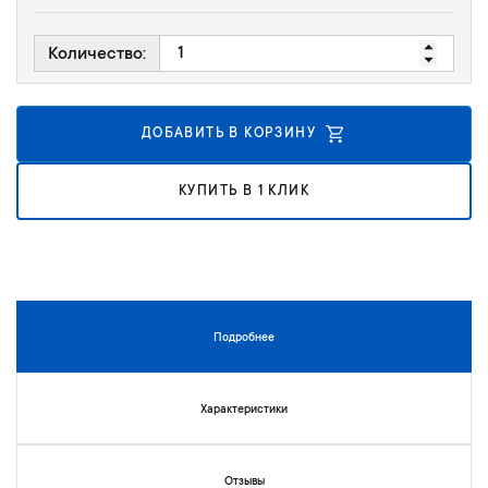
г
е
а
н
Количество:
л
и
е
й
р
е
ДОБАВИТЬ В КОРЗИНУ
и
и
КУПИТЬ В 1 КЛИК
з
о
б
р
а
ж
е
Подробнее
н
и
й
Характеристики
Отзывы