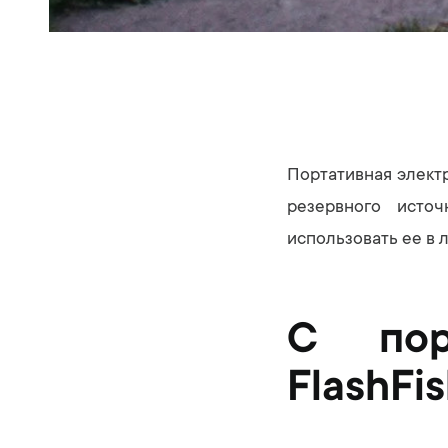
Портативная электр
резервного исто
использовать ее в 
С порт
FlashFi