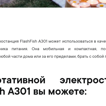
останция FlashFish A301 может использоваться в кач
чника питания. Она мобильная и компактная, п
любой части дома или за его пределами, брать с собой 
ативной электрос
sh A301 вы можете: