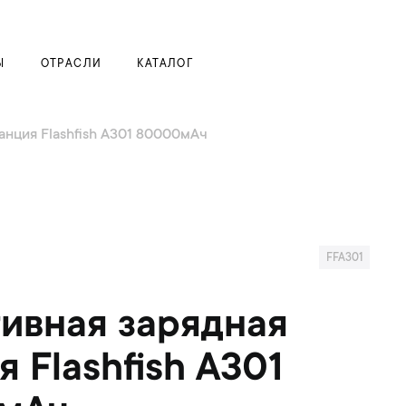
Моя корзина
Ы
ОТРАСЛИ
КАТАЛОГ
анция Flashfish A301 80000мАч
FFA301
ивная зарядная
я Flashfish A301