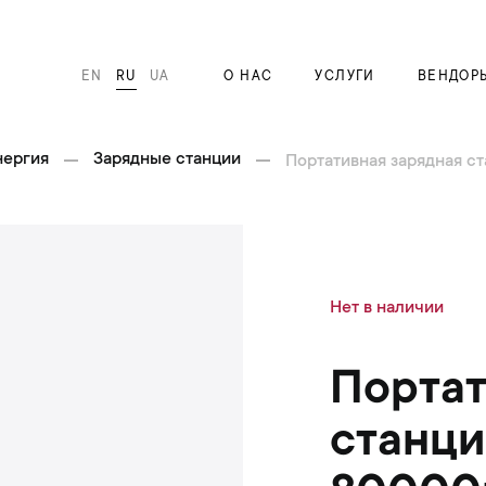
EN
RU
UA
О НАС
УСЛУГИ
ВЕНДОР
нергия
Зарядные станции
Портативная зарядная ст
П
Нет в наличии
е
р
е
Портат
й
т
станци
и
к