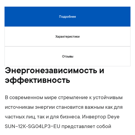
г
е
а
н
л
и
Подробнее
е
й
р
е
Характеристики
и
и
з
Отзывы
о
б
Энергонезависимость и
р
эффективность
а
ж
е
В современном мире стремление к устойчивым
н
и
источникам энергии становится важным как для
й
частных лиц, так и для бизнеса. Инвертор Deye
SUN-12K-SG04LP3-EU представляет собой