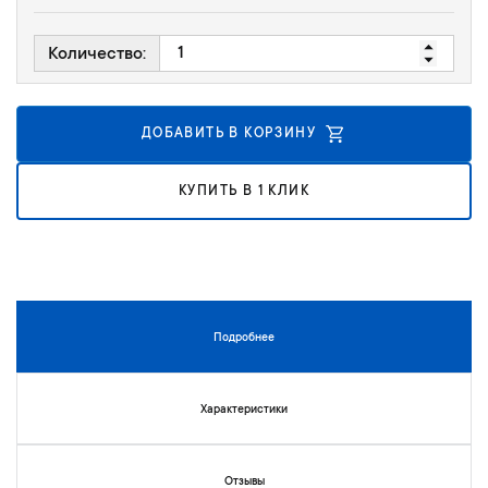
г
е
а
н
Количество:
л
и
е
й
р
е
ДОБАВИТЬ В КОРЗИНУ
и
и
КУПИТЬ В 1 КЛИК
з
о
б
р
а
ж
е
Подробнее
н
и
й
Характеристики
Отзывы