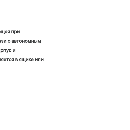
ющая при
язи с автономным
орпус и
яется в ящике или