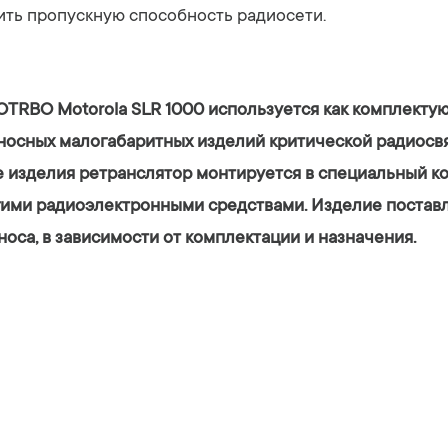
ить пропускную способность радиосети.
TRBO Motorola SLR 1000 используется как комплекту
носных малогабаритных изделий критической радиосв
е изделия ретранслятор монтируется в специальный к
гими радиоэлектронными средствами. Изделие поставл
оса, в зависимости от комплектации и назначения.