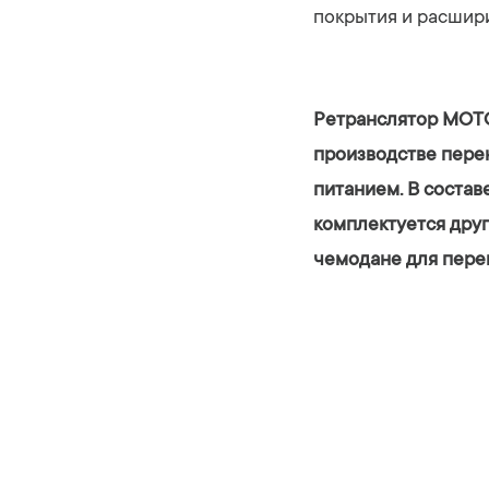
покрытия и расшир
Ретранслятор MOTO
производстве пере
питанием. В состав
комплектуется дру
чемодане для перен