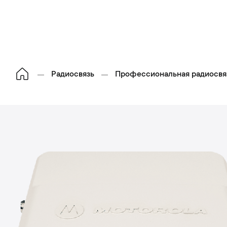
Радиосвязь
Профессиональная радиосвя
П
р
о
п
с
и