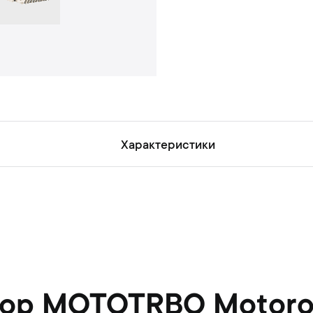
и
й
Характеристики
ор MOTOTRBO Motoro