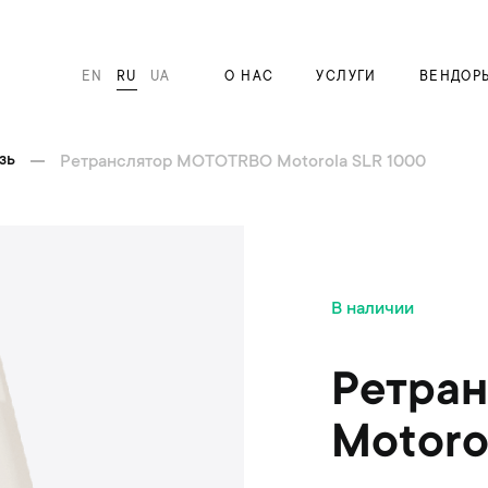
EN
RU
UA
О НАС
УСЛУГИ
ВЕНДОР
зь
Ретранслятор MOTOTRBO Motorola SLR 1000
П
В наличии
е
р
е
Ретра
й
т
Motoro
и
к