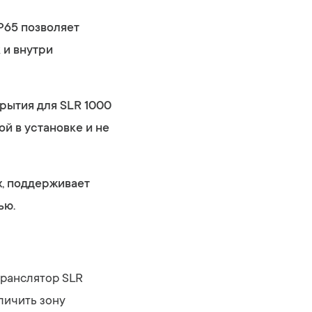
P65 позволяет
 и внутри
рытия для SLR 1000
й в установке и не
х, поддерживает
ью.
транслятор SLR
личить зону