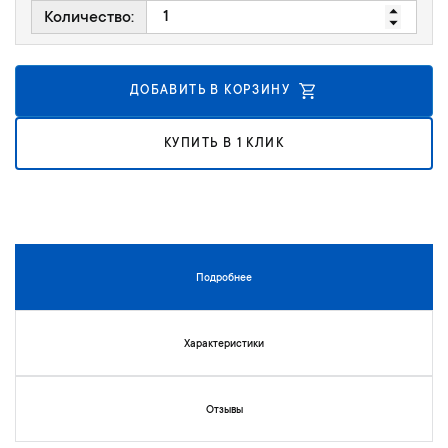
г
е
Количество:
а
н
л
и
е
й
ДОБАВИТЬ В КОРЗИНУ
р
е
и
КУПИТЬ В 1 КЛИК
и
з
о
б
р
а
Подробнее
ж
е
н
Характеристики
и
й
Отзывы