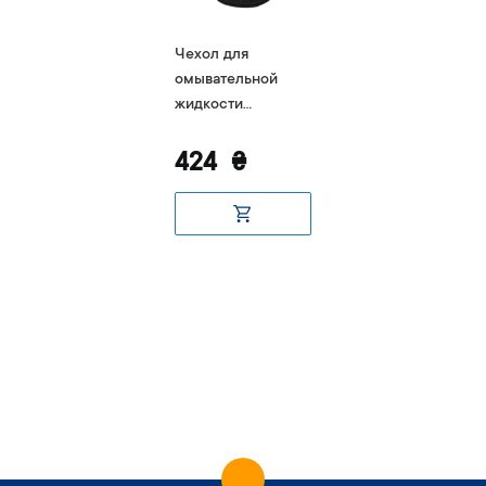
Чехол для
омывательной
жидкости
ТрендБай 1083
Ритейнин серо-
424
₴
черный