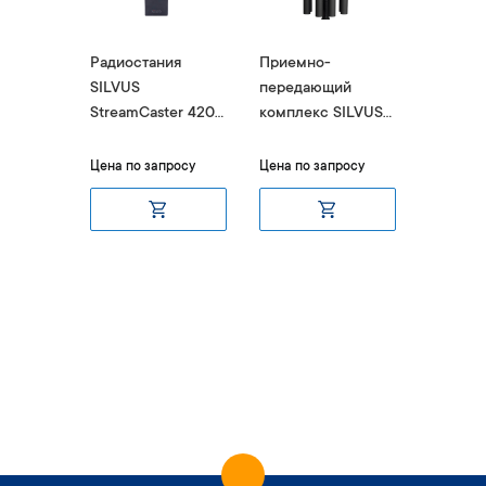
ция
Радиостания
Приемно-
Радиос
US
SILVUS
передающий
MIMO S
er LITE
StreamCaster 4200
комплекс SILVUS
StreamC
ENHANCED PLUS
HYDRA
4200
итом
Цена по запросу
Цена по запросу
Ціна за 