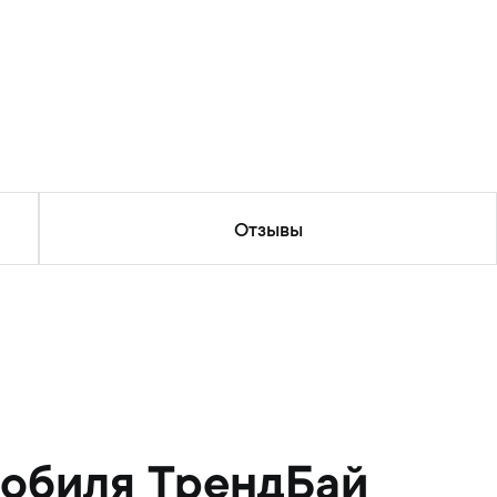
Отзывы
мобиля ТрендБай