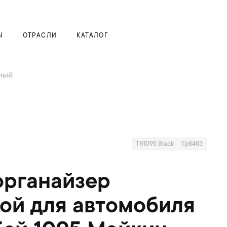
Моя корзина
Ы
ОТРАСЛИ
КАТАЛОГ
ный
TR1095 Black
Гр8483
органайзер
ой для автомобиля