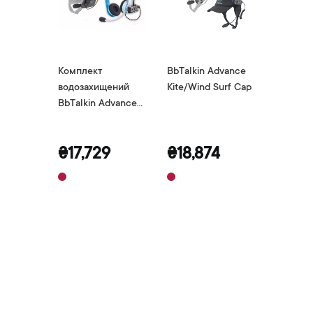
dvance
Комплект
BbTalkin Advance
Компле
urf Cap,
водозахищений
Kite/Wind Surf Cap
водоза
BbTalkin Advance
BbTalki
Surf set для
Wake з
шолома GATH
навушн
3
₴17,729
₴18,874
₴17,