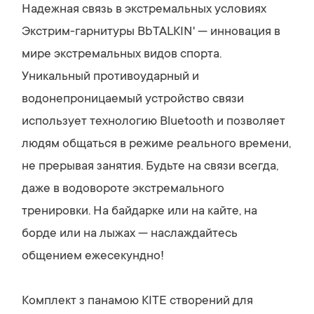
y
Надежная связь в экстремальных условиях
Экстрим-гарнитуры BbTALKIN' — инновация в
мире экстремальных видов спорта.
Уникальный противоударный и
водонепроницаемый устройство связи
использует технологию Bluetooth и позволяет
людям общаться в режиме реального времени,
не прерывая занятия. Будьте на связи всегда,
даже в водовороте экстремального
тренировки. На байдарке или на кайте, на
борде или на лыжах — наслаждайтесь
общением ежесекундно!
Комплект з панамою KITE створений для