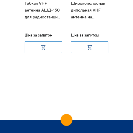
на
Гибкая VHF
Широкополосная
Антенна
V
антенна АШД-150
дипольная VHF
подобн
для радиостанций
антенна на
штырев
Motorola
демпферной
Agent-
основе Agent-
итом
Ціна за запитом
Ціна за запитом
Ціна за 
403V