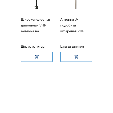
F
Широкополосная
Антенна J-
Широко
ШД-150
дипольная VHF
подобная
направ
станций
антенна на
штыревая VHF
антенна
демпферной
Agent-404V
406V
основе Agent-
итом
Ціна за запитом
Ціна за запитом
Ціна за 
403V