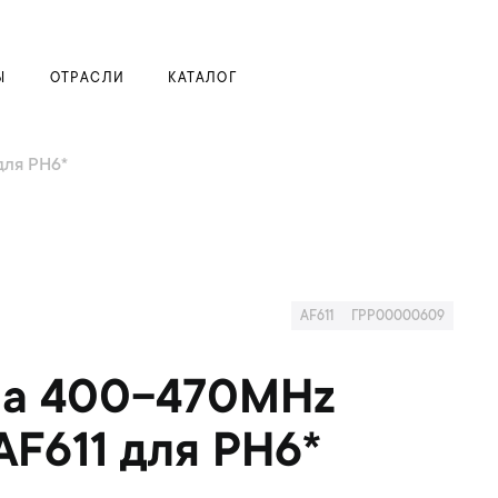
Моя корзина
Ы
ОТРАСЛИ
КАТАЛОГ
для PH6*
AF611
ГРР00000609
на 400-470MHz
 AF611 для PH6*