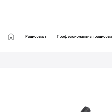
Радиосвязь
Профессиональная радиосвя
П
р
о
п
с
и