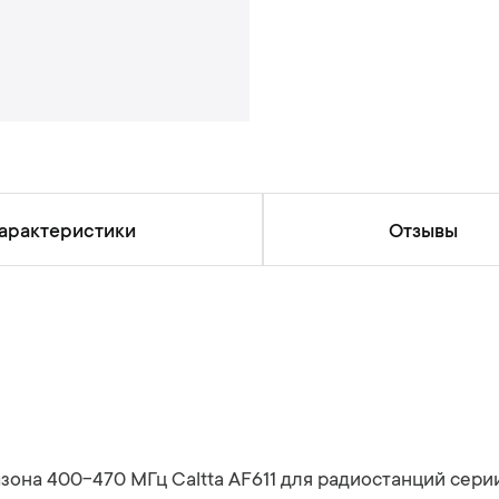
и
й
арактеристики
Отзывы
она 400-470 МГц Caltta AF611 для радиостанций сери