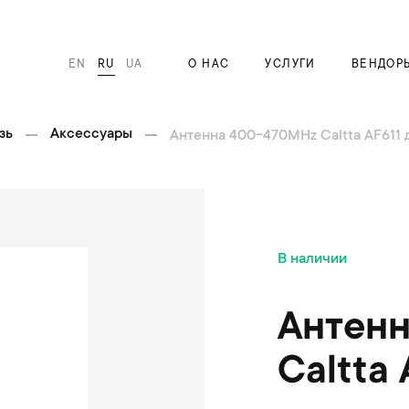
EN
RU
UA
О НАС
УСЛУГИ
ВЕНДОР
зь
Аксессуары
Антенна 400-470MHz Caltta AF611 
П
В наличии
е
р
е
Антен
й
т
Caltta
и
к