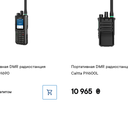
вная DMR радиостанция
Портативная DMR радиостанц
PH690
Caltta PH600L
10 965
₴
запитом