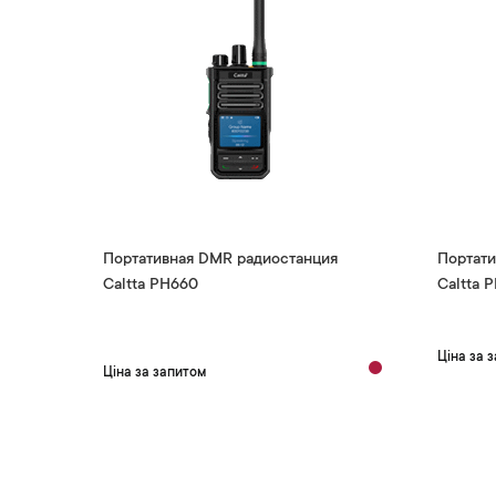
Портативная DMR радиостанция
Портати
Caltta PH660
Caltta 
Ціна за 
Ціна за запитом