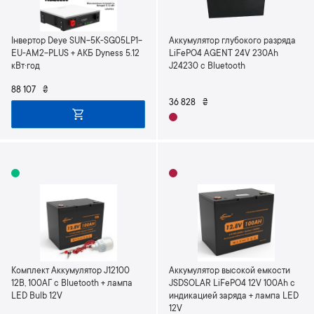
Інвертор Deye SUN-5K-SG05LP1-
Аккумулятор глубокого разряда
EU-AM2-PLUS + АКБ Dyness 5.12
LiFePO4 AGENT 24V 230Ah
кВт·год
J24230 с Bluetooth
88 107
₴
36 828
₴
Комплект Аккумулятор J12100
Аккумулятор высокой емкости
12В, 100АГ с Bluetooth + лампа
JSDSOLAR LiFePO4 12V 100Ah с
LED Bulb 12V
индикацией заряда + лампа LED
12V