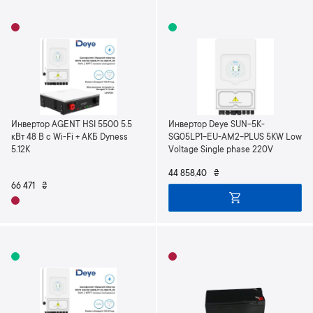
Инвертор AGENT HSI 5500 5.5
Инвертор Deye SUN-5K-
кВт 48 В с Wi-Fi + АКБ Dyness
SG05LP1-EU-AM2-PLUS 5KW Low
5.12K
Voltage Single phase 220V
44 858,40
₴
66 471
₴