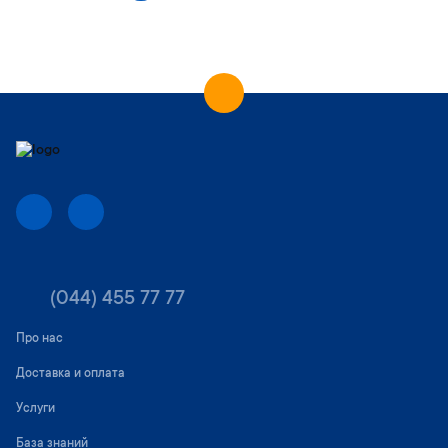
р
а
н
и
ц
а
(044) 455 77 77
Про нас
Доставка и оплата
Услуги
База знаний