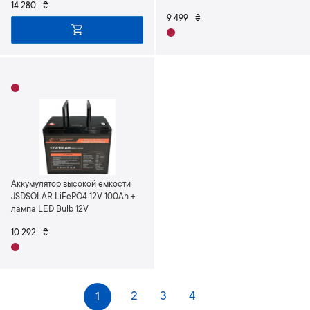
14 280
₴
9 499
₴
Аккумулятор высокой емкости
JSDSOLAR LiFePO4 12V 100Ah +
лампа LED Bulb 12V
10 292
₴
С
Страница
Страница
Страница
You're currently reading page
2
3
4
1
т
Страница
Следующее