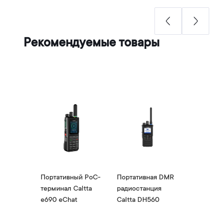
Рекомендуемые товары
ый PoC-
Портативный PoC-
Портативная DMR
Портат
altta
терминал Caltta
радиостанция
термина
t
e690 eChat
Caltta DH560
e800 e