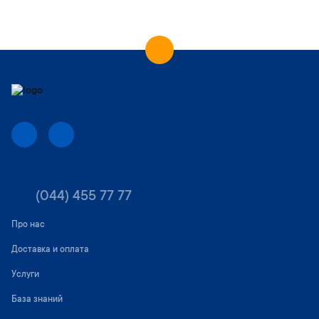
а
н
и
ц
а
(044) 455 77 77
Про нас
Доставка и оплата
Услуги
База знаний