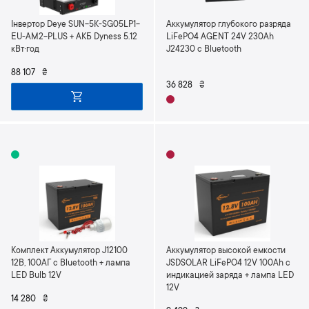
Інвертор Deye SUN-5K-SG05LP1-
Аккумулятор глубокого разряда
EU-AM2-PLUS + АКБ Dyness 5.12
LiFePO4 AGENT 24V 230Ah
кВт·год
J24230 с Bluetooth
88 107
₴
36 828
₴
Комплект Аккумулятор J12100
Аккумулятор высокой емкости
12В, 100АГ с Bluetooth + лампа
JSDSOLAR LiFePO4 12V 100Ah с
LED Bulb 12V
индикацией заряда + лампа LED
12V
14 280
₴