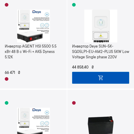
Инвертор AGENT HSI 5500 5.5
Инвертор Deye SUN-5K-
кВт 48 В с Wi-Fi + АКБ Dyness
SG05LP1-EU-AM2-PLUS 5KW Low
5.12K
Voltage Single phase 220V
44 858,40
₴
66 471
₴