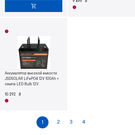
9 499
₴
Аккумулятор высокой емкости
JSDSOLAR LiFePO4 12V 100Ah +
лампа LED Bulb 12V
10 292
₴
С
Страница
Страница
Страница
You're currently reading page
2
3
4
1
т
Страница
Следующее
р