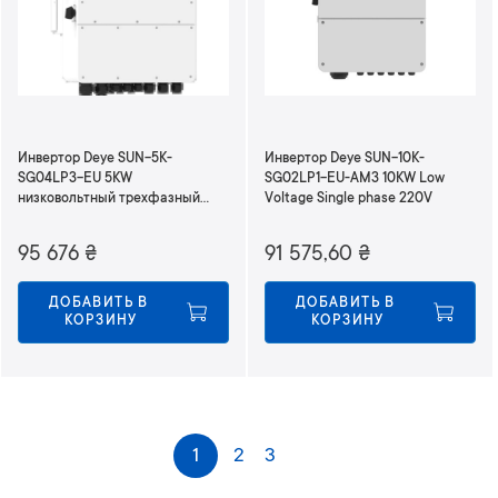
Инвертор Deye SUN-5K-
Инвертор Deye SUN-10K-
SG04LP3-EU 5KW
SG02LP1-EU-AM3 10KW Low
низковольтный трехфазный
Voltage Single phase 220V
380В
95 676
₴
91 575,60
₴
ДОБАВИТЬ В 
ДОБАВИТЬ В 
КОРЗИНУ
КОРЗИНУ
С
1
2
3
Следующее
т
р