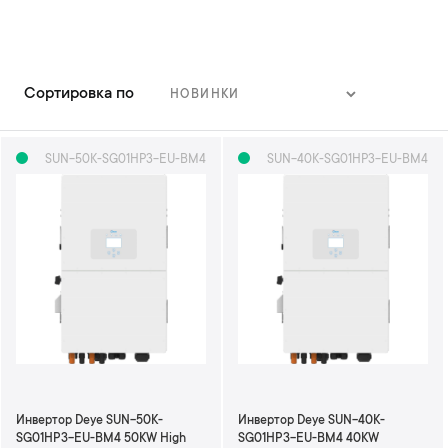
Сортировка по
З
а
д
SUN-50K-SG01HP3-EU-BM4
SUN-40K-SG01HP3-EU-BM4
а
т
ь
н
а
п
р
а
в
л
е
н
и
Инвертор Deye SUN-50K-
Инвертор Deye SUN-40K-
е
SG01HP3-EU-BM4 50KW High
SG01HP3-EU-BM4 40KW