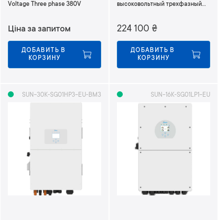
п
Voltage Three phase 380V
высоковольтный трехфазный
380В
о
в
224 100
₴
Ціна за запитом
о
з
ДОБАВИТЬ В 
ДОБАВИТЬ В 
р
КОРЗИНУ
КОРЗИНУ
а
с
т
SUN-30K-SG01HP3-EU-BM3
SUN-16K-SG01LP1-EU
а
н
и
ю