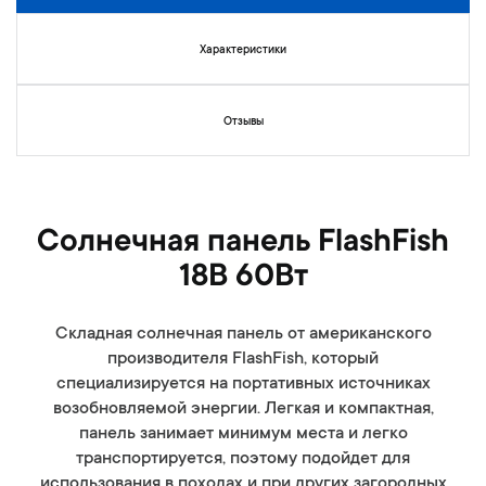
г
е
а
н
л
и
Характеристики
е
й
р
е
Отзывы
и
и
з
о
б
Солнечная панель FlashFish
р
18В 60Вт
а
ж
е
Складная солнечная панель от американского
н
производителя FlashFish, который
и
специализируется на портативных источниках
й
возобновляемой энергии. Легкая и компактная,
панель занимает минимум места и легко
транспортируется, поэтому подойдет для
использования в походах и при других загородных