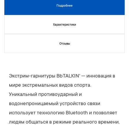
а
г
ж
Подробнее
а
е
л
н
е
и
Характеристики
р
й
е
и
Отзывы
и
з
о
б
р
а
Экстрим-гарнитуры BbTALKIN' — инновация в
ж
мире экстремальных видов спорта.
е
н
Уникальный противоударный и
и
водонепроницаемый устройство связи
й
использует технологию Bluetooth и позволяет
людям общаться в режиме реального времени,