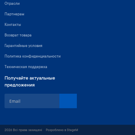
Отрасли
Партнерам
Контакты
Возврат товара
Гарантийные условия
Политика конфиденциальности
Техническая поддержка
Получайте актуальные
предложения
S
i
g
n
U
p
2026 Всі права захищені
Розроблено в StageM
f