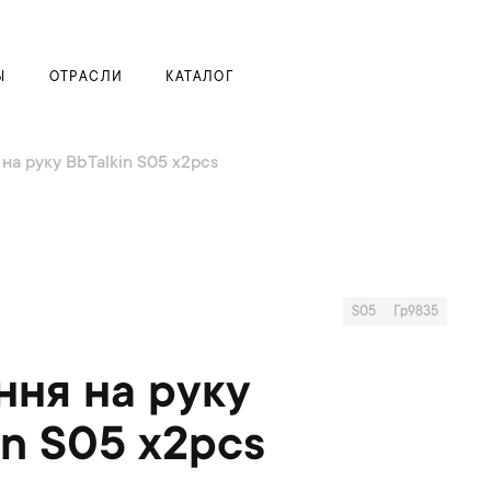
Моя корзина
Ы
ОТРАСЛИ
КАТАЛОГ
на руку BbTalkin S05 x2pcs
S05
Гр9835
ння на руку
in S05 x2pcs