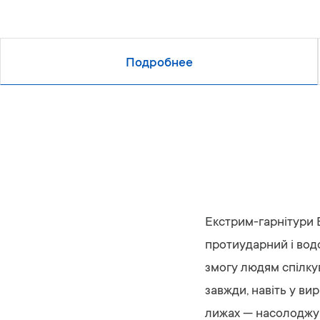
б
р
ж
Подробнее
е
н
и
й
Екстрим-гарнітури B
протиударний і вод
змогу людям спілкув
завжди, навіть у ви
лижах — насолоджу