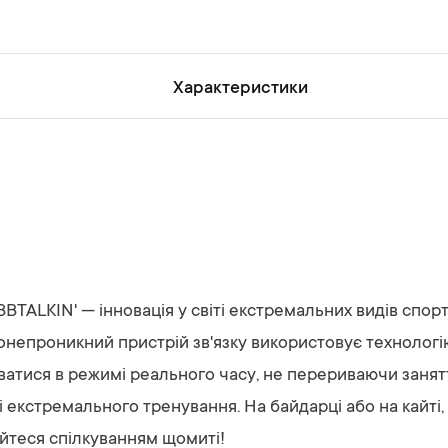
и
й
Характеристики
BTALKIN' — інновація у світі екстремальних видів спорт
онепроникний пристрій зв'язку використовує технологію
атися в режимі реального часу, не перериваючи заняття
рі екстремального тренування. На байдарці або на кайті,
йтеся спілкуванням щомиті!