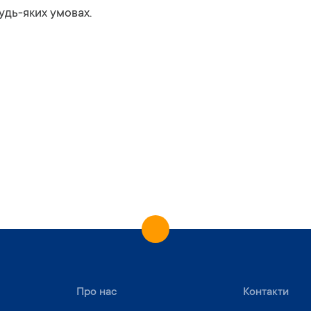
удь-
яких
умовах.
Про нас
Контакти