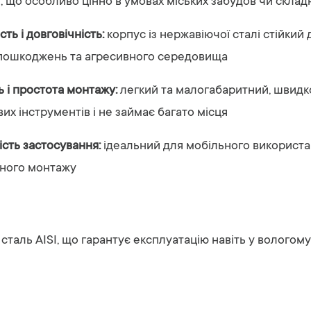
,
що
особливо
цінно
в
умовах
міських
забудов
чи
склад
ість
і
довговічність:
корпус
із
нержавіючої
сталі
стійкий
пошкоджень
та
агресивного
середовища
ть
і
простота
монтажу:
легкий
та
малогабаритний,
швид
вих
інструментів
і
не
займає
багато
місця
ість
застосування:
ідеальний
для
мобільного
використ
рного
монтажу
а
сталь
AISI,
що
гарантує
експлуатацію
навіть
у
вологом