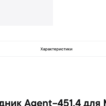
н
ь
Характеристики
дник Agent-451.4 для