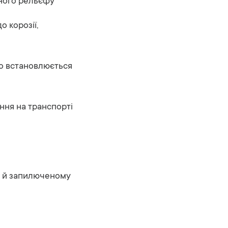
ного
рельєфу
до
корозії,
ко
встановлюється
ання
на
транспорті
у
й
запилюченому