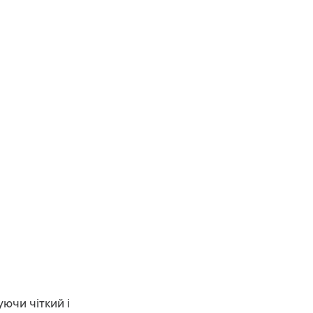
чуючи
чіткий
і