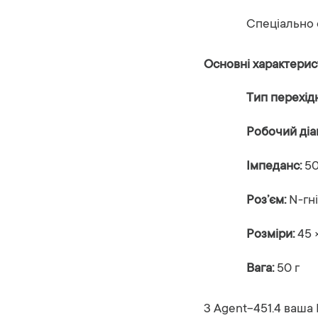
Спеціально
Основні
характерис
Тип
перехід
Робочий
діа
Імпеданс:
5
Роз’єм:
N-
гн
Розміри:
45 
Вага:
50
г
З
Agent-
451.4
ваша