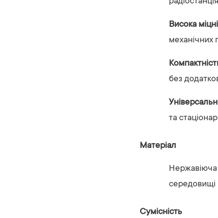
радіостанція
Висока
міцн
механічних
Компактніс
без
додатко
Універсальн
та
стаціона
Матеріал
Нержавіюч
середовищі
Сумісність