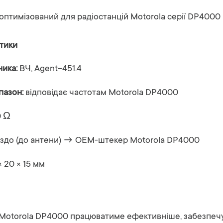
оптимізований
для
радіостанцій
Motorola
серії
DP4000
тики
ника:
ВЧ,
Agent-
451.4
пазон:
відповідає
частотам
Motorola
DP4000
0
Ω
іздо (
до
антени) →
OEM-
штекер
Motorola
DP4000
×
20 ×
15
мм
Motorola
DP4000
працюватиме
ефективніше,
забезпе