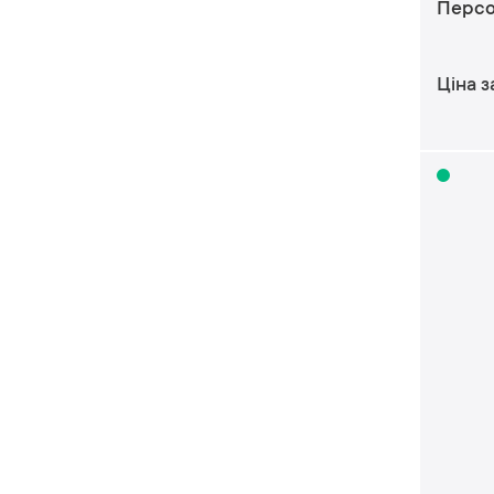
Персо
Ціна з