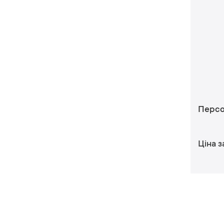
Персо
Ціна з