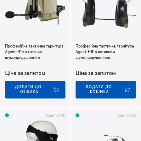
и
у
п
о
р
я
д
Професійна тактична гарнітура
Професійна тактична гарнітура
к
Agent-H1 з активним
Agent-H1F з активним
у
шумопридушенням
шумопридушенням
з
м
Ціна за запитом
Ціна за запитом
е
н
ДОДАТИ ДО 
ДОДАТИ ДО 
ш
КОШИКА
КОШИКА
е
н
н
я
Agent-M10
Agent-796