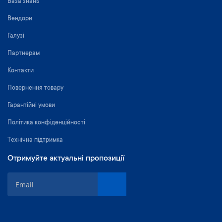
База знань
Вендори
Галузі
Партнерам
Контакти
Повернення товару
Гарантійні умови
Політика конфіденційності
Технічна підтримка
Отримуйте актуальні пропозиції
П
і
д
п
и