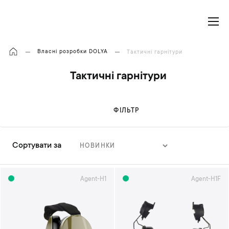
Моя корзина
Власні розробки DOLYA
Тактичні гарнітури
Тактичні гарнітури
ФІЛЬТР
Сортувати за
С
о
р
Agent-H1
Agent-H1F
т
у
в
а
т