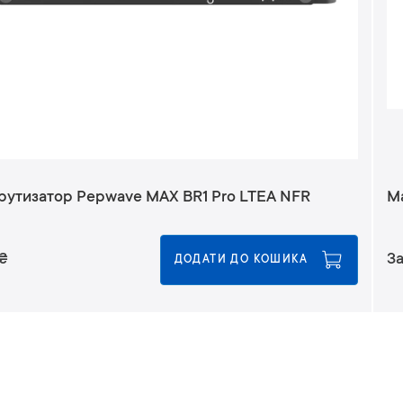
утизатор Pepwave MAX BR1 Pro LTEA NFR
М
₴
За
ДОДАТИ ДО КОШИКА