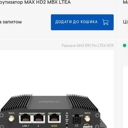
утизатор MAX HD2 MBX LTEA
М
а запитом
Ці
ДОДАТИ ДО КОШИКА
Pepwave MAX BR1 Pro LTEA NFR