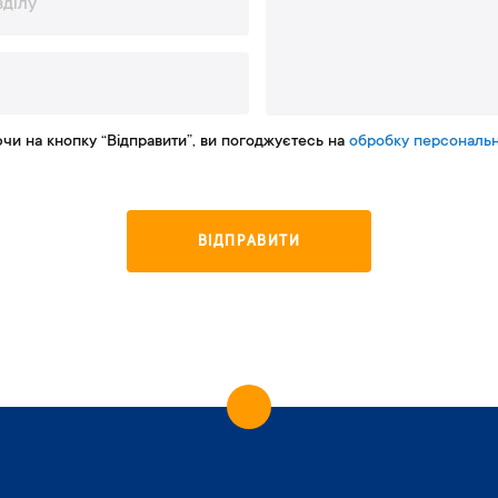
чи на кнопку “Відправити”, ви погоджуєтесь на
обробку персональн
В
І
Д
П
Р
А
В
И
Т
И