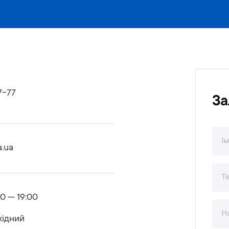
7-77
За
a.ua
00 — 19:00
хідний