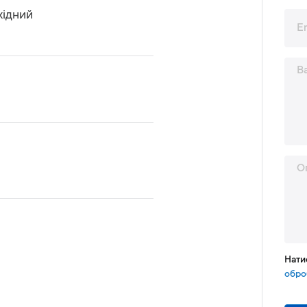
хідний
Нати
обро