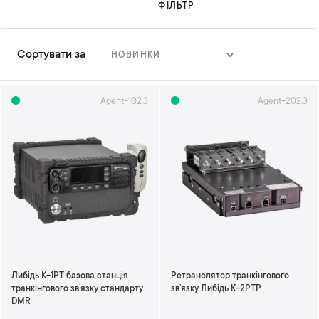
ФІЛЬТР
Сортувати за
С
о
р
Agent-102.3
Agent-202.3
т
у
в
а
т
и
у
п
о
р
я
д
Либідь К-1РТ базова станція
Ретранслятор транкінгового
к
транкінгового зв’язку стандарту
зв’язку Либідь К-2РТP
у
DMR
з