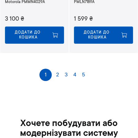
Motorola PMMN4029A
PMLN7189A
3 100
₴
1 599
₴
ДОДАТИ ДО 
ДОДАТИ ДО 
КОШИКА
КОШИКА
С
1
2
3
4
5
Наступне
т
о
р
і
н
к
а
Хочете побудувати або
модернізувати систему