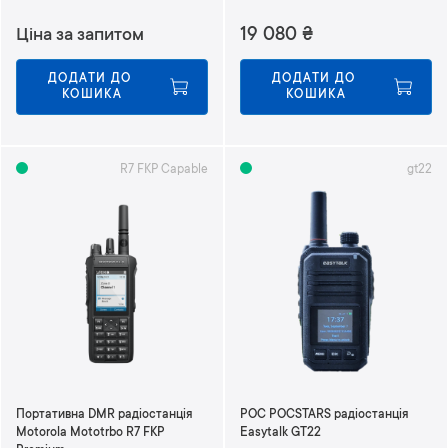
19 080
₴
Ціна за запитом
ДОДАТИ ДО 
ДОДАТИ ДО 
КОШИКА
КОШИКА
R7 FKP Capable
gt22
Портативна DMR радіостанція
POC POCSTARS радіостанція
Motorola Mototrbo R7 FKP
Easytalk GT22