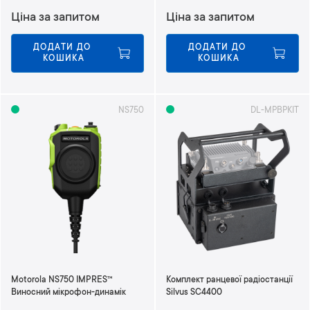
м
Ціна за запитом
Ціна за запитом
е
н
ДОДАТИ ДО 
ДОДАТИ ДО 
ш
КОШИКА
КОШИКА
е
н
н
я
NS750
DL-MPBPKIT
Motorola NS750 IMPRES™
Комплект ранцевої радіостанції
Виносний мікрофон-динамік
Silvus SC4400