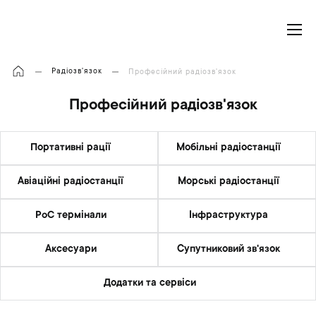
Моя корзина
Радіозв'язок
Професійний радіозв'язок
Професійний радіозв'язок
Портативні рації
Мобільні радіостанції
Авіаційні радіостанції
Морські радіостанції
PoC термінали
Інфраструктура
Аксесуари
Супутниковий зв'язок
Додатки та сервіси