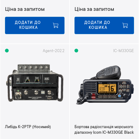
Ціна за запитом
Ціна за запитом
ДОДАТИ ДО 
ДОДАТИ ДО 
КОШИКА
КОШИКА
Agent-202.2
IC-M330GE
Либідь К-2РТР (Носимий)
Бортова радіостанція морського
діапазону Icom IC-M330GE Black