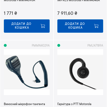
Motorola PMMN4090A
IMPRES Motorola PMMN4046A
1 771
₴
7 911,60
₴
ДОДАТИ ДО 
ДОДАТИ ДО 
КОШИКА
КОШИКА
PMMN4029A
PMLN7189A
Виносний мікрофон-тангента
Гарнітура з PTT Motorola