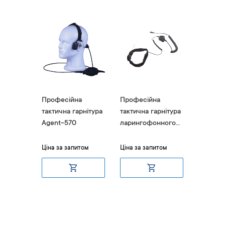
а
Професійна
Професійна
Профес
арнітура
тактична гарнітура
тактична гарнітура
тактичн
з
Agent-570
ларингофонного
під шол
типу Agent-796
M11
ушення
итом
Ціна за запитом
Ціна за запитом
Ціна за 