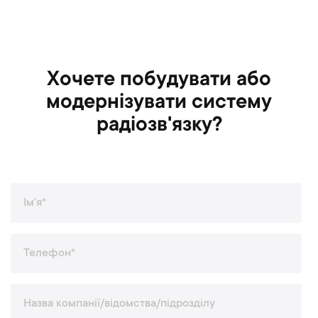
р
і
н
к
а
Хочете побудувати або
модернізувати систему
радіозв'язку?