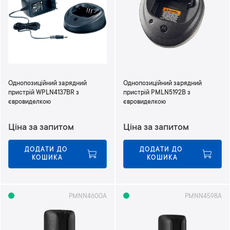
т
и
у
п
о
р
я
д
Однопозиційний зарядний
Однопозиційний зарядний
к
пристрій WPLN4137BR з
пристрій PMLN5192B з
у
євровиделкою
євровиделкою
з
м
Ціна за запитом
Ціна за запитом
е
н
ДОДАТИ ДО 
ДОДАТИ ДО 
ш
КОШИКА
КОШИКА
е
н
н
я
PMNN4600A
PMNN4598A