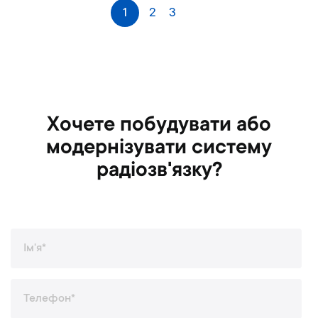
С
1
2
3
Наступне
т
о
р
і
н
к
а
Хочете побудувати або
модернізувати систему
радіозв'язку?