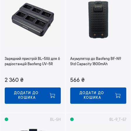
Зарядний пристрій BL-5X6 для 6
Акумулятор до Baofeng BF-N9
радіостанцій Baofeng UV-5R
Std Capacity 1800mAh
2 360
₴
566
₴
ДОДАТИ ДО 
ДОДАТИ ДО 
КОШИКА
КОШИКА
BL-5H
BL-9_T-57