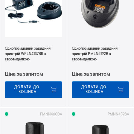
т
и
у
п
о
р
я
д
Однопозиційний зарядний
Однопозиційний зарядний
к
пристрій WPLN4137BR з
пристрій PMLN5192B з
у
євровиделкою
євровиделкою
з
м
Ціна за запитом
Ціна за запитом
е
н
ДОДАТИ ДО 
ДОДАТИ ДО 
ш
КОШИКА
КОШИКА
е
н
н
я
PMNN4600A
PMNN4598A