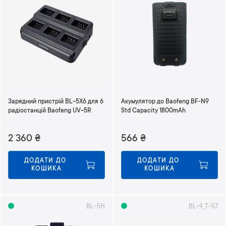
Зарядний пристрій BL-5X6 для 6
Акумулятор до Baofeng BF-N9
радіостанцій Baofeng UV-5R
Std Capacity 1800mAh
2 360
₴
566
₴
ДОДАТИ ДО 
ДОДАТИ ДО 
КОШИКА
КОШИКА
BL-5H
BL-9_T-57