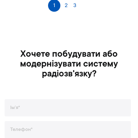
С
1
2
3
Наступне
т
о
р
і
н
к
а
Хочете побудувати або
модернізувати систему
радіозв'язку?