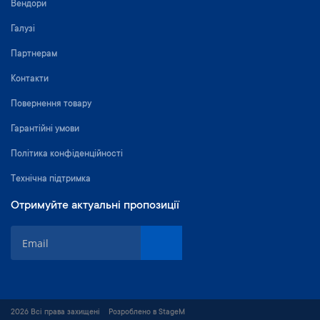
Вендори
Галузі
Партнерам
Контакти
Повернення товару
Гарантійні умови
Політика конфіденційності
Технічна підтримка
Отримуйте актуальні пропозиції
П
і
д
п
и
ш
2026 Всі права захищені
Розроблено в StageM