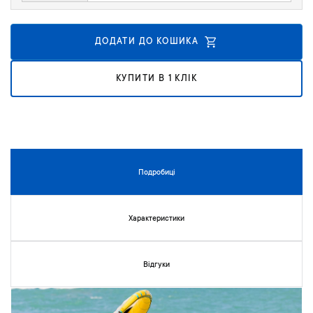
к
у
г
ДОДАТИ ДО КОШИКА
а
л
КУПИТИ В 1 КЛІК
е
р
е
ї
з
о
б
Подробиці
р
а
ж
Характеристики
е
н
ь
Відгуки