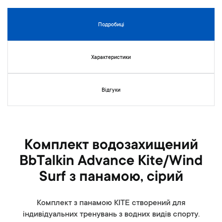
т
к
Подробиці
у
г
а
Характеристики
л
е
р
Відгуки
е
ї
з
о
б
Комплект водозахищений
р
а
BbTalkin Advance Kite/Wind
ж
Surf з панамою, сірий
е
н
ь
Комплект з панамою KITE створений для
індивідуальних тренувань з водних видів спорту.