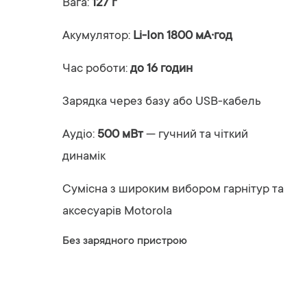
Вага:
127 г
Акумулятор:
Li-Ion 1800 мА·год
Час роботи:
до 16 годин
Зарядка через базу або USB-кабель
Аудіо:
500 мВт
— гучний та чіткий
динамік
Сумісна з широким вибором гарнітур та
аксесуарів Motorola
Без зарядного пристрою