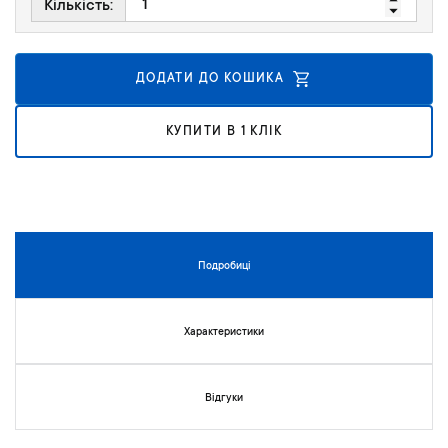
к
Кількість:
у
г
а
ДОДАТИ ДО КОШИКА
л
е
р
КУПИТИ В 1 КЛІК
е
ї
з
о
б
р
Подробиці
а
ж
е
Характеристики
н
ь
Відгуки