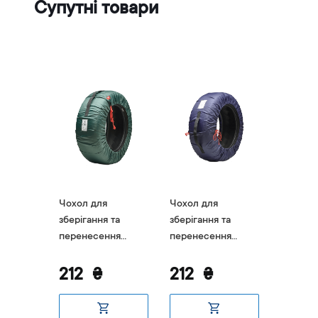
Супутні товари
Чохол для
Чохол для
Чохол д
та
зберігання та
зберігання та
зберіган
ня
перенесення
перенесення
перене
ендБай
колеса ТрендБай
колеса ТрендБай
колеса
н
220 Коверін
220 Коверін синій
220 Ков
212
₴
212
₴
212
зелений
червон