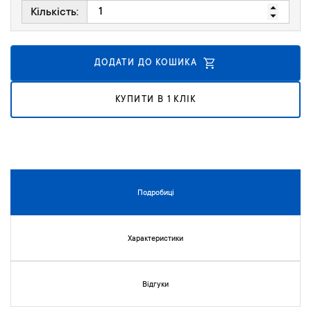
к
Кількість:
у
г
а
ДОДАТИ ДО КОШИКА
л
е
р
КУПИТИ В 1 КЛІК
е
ї
з
о
б
р
Подробиці
а
ж
е
Характеристики
н
ь
Відгуки