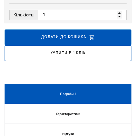
к
у
Кількість:
г
а
л
е
ДОДАТИ ДО КОШИКА
р
е
КУПИТИ В 1 КЛІК
ї
з
о
б
р
а
ж
Подробиці
е
н
ь
Характеристики
Відгуки