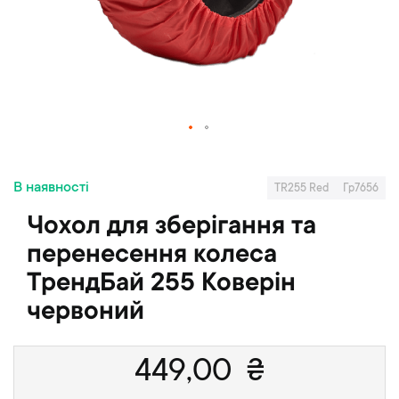
ц
я
г
а
л
е
р
е
П
ї
е
з
В наявності
р
о
TR255 Red
Гр7656
е
б
Чохол для зберігання та
й
р
т
а
перенесення колеса
и
ж
ТрендБай 255 Коверін
д
е
о
н
червоний
п
ь
о
ч
449,00
₴
а
т