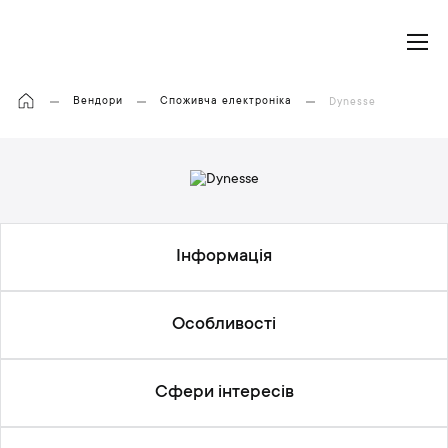
Моя корзина
Вендори
Споживча електроніка
Dynesse
Інформація
Особливості
Сфери інтересів