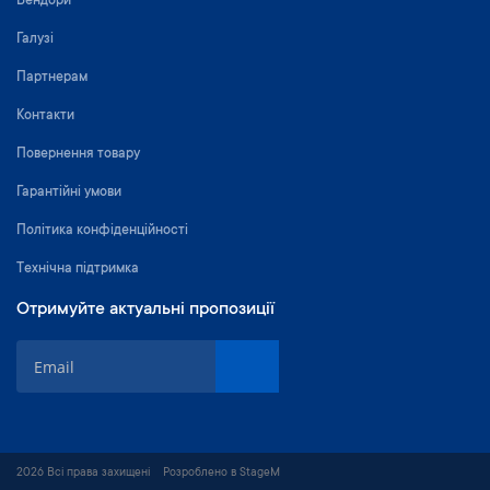
Вендори
Галузі
Партнерам
Контакти
Повернення товару
Гарантійні умови
Політика конфіденційності
Технічна підтримка
Отримуйте актуальні пропозиції
П
і
д
п
и
ш
2026 Всі права захищені
Розроблено в StageM
і