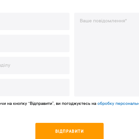
чи на кнопку “Відправити”, ви погоджуєтесь на
обробку персональн
В
І
Д
П
Р
А
В
И
Т
И