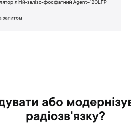
лятор літій-залізо-фосфатний Agent-120LFP
а запитом
дувати або модернізу
радіозв'язку?