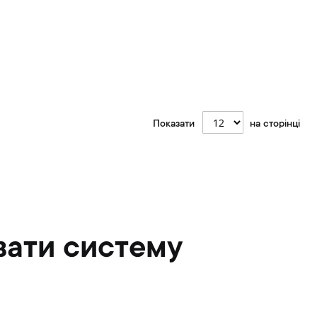
Показати
на сторінці
вати систему