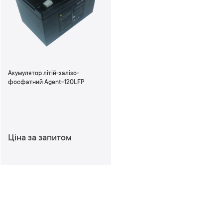
и
у
п
о
р
я
д
Акумулятор літій-залізо-
к
фосфатний Agent-120LFP
у
з
м
е
н
Ціна за запитом
ш
е
н
н
я