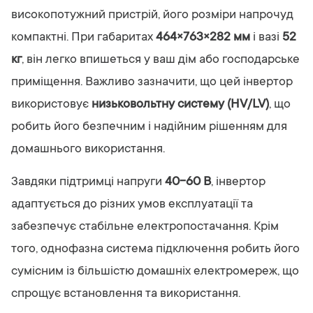
високопотужний пристрій, його розміри напрочуд
компактні. При габаритах
464×763×282 мм
і вазі
52
кг
, він легко впишеться у ваш дім або господарське
приміщення. Важливо зазначити, що цей інвертор
використовує
низьковольтну систему (HV/LV)
, що
робить його безпечним і надійним рішенням для
домашнього використання.
Завдяки підтримці напруги
40-60 В
, інвертор
адаптується до різних умов експлуатації та
забезпечує стабільне електропостачання. Крім
того, однофазна система підключення робить його
сумісним із більшістю домашніх електромереж, що
спрощує встановлення та використання.