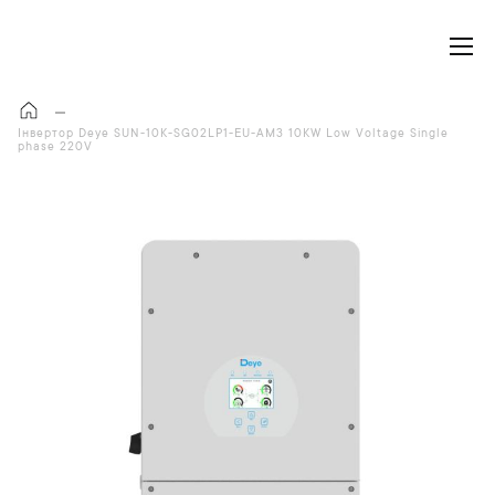
Моя корзина
Інвертор Deye SUN-10K-SG02LP1-EU-AM3 10KW Low Voltage Single
phase 220V
П
е
р
е
й
т
и
д
о
к
і
н