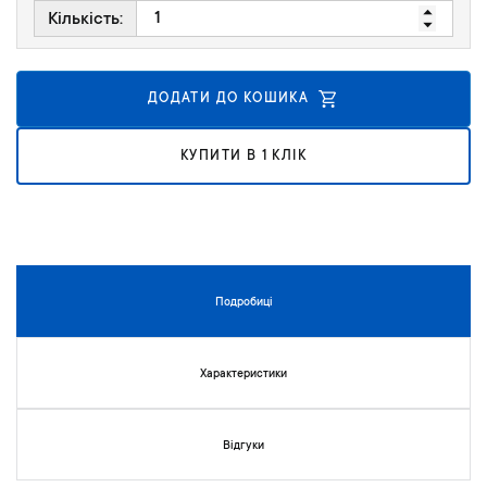
к
Кількість:
у
г
а
ДОДАТИ ДО КОШИКА
л
е
р
КУПИТИ В 1 КЛІК
е
ї
з
о
б
р
Подробиці
а
ж
е
Характеристики
н
ь
Відгуки