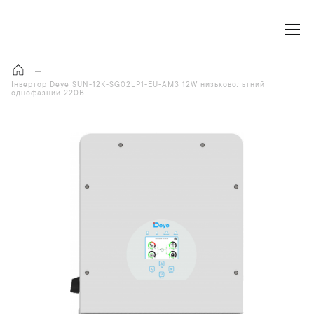
Моя корзина
Інвертор Deye SUN-12K-SG02LP1-EU-AM3 12W низьковольтний
однофазний 220В
П
е
р
е
й
т
и
д
о
к
і
н