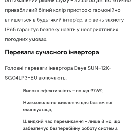
оптимальний рівень шуму – лише 55 дБ. Естетично
привабливий білий колір пристрою гармонійно
впишеться в будь-який інтер'єр, а рівень захисту
IP65 гарантує безпеку навіть у несприятливих
погодних умовах.
Переваги сучасного інвертора
Головні переваги інвертора Deye SUN-12K-
SG04LP3-EU включають:
Висока ефективність – понад 97.6%;
Низьковольтне живлення для безпечної
експлуатації;
Швидкий час перемикання – лише 8 мс, що
забезпечує безперебійну роботу системи.