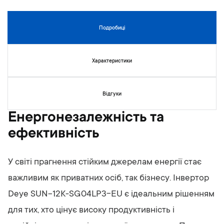
к
у
г
Подробиці
а
л
е
Характеристики
р
е
ї
Відгуки
з
о
Енергонезалежність та
б
ефективність
р
а
ж
У світі прагнення стійким джерелам енергії стає
е
н
важливим як приватних осіб, так бізнесу. Інвертор
ь
Deye SUN-12K-SG04LP3-EU є ідеальним рішенням
для тих, хто цінує високу продуктивність і